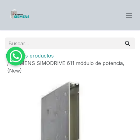
Ir al contenido
Todos los productos
SIEMENS SIMODRIVE 611 módulo de potencia,
(New)