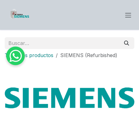
Ir al contenido
Todos los productos
SIEMENS (Refurbished)