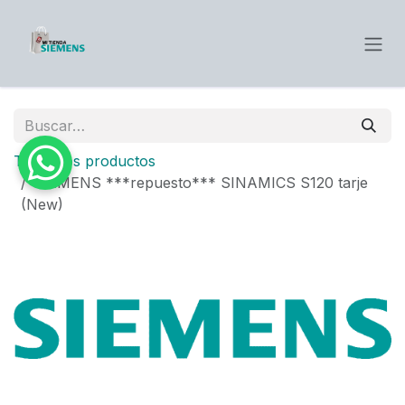
Ir al contenido
Todos los productos
SIEMENS ***repuesto*** SINAMICS S120 tarje
(New)