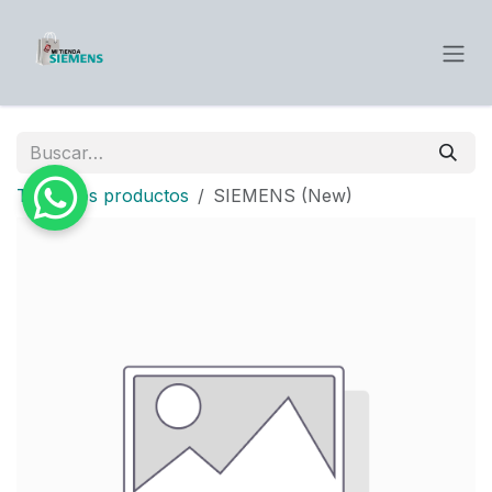
Ir al contenido
Todos los productos
SIEMENS (New)