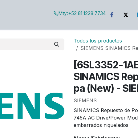
Mty:
+52 81 1228 7734
g
Todos los productos
SIEMENS SINAMICS Rep
[6SL3352-1A
SINAMICS Rep
pa (New) - S
SIEMENS
SINAMICS Repuesto de Po
745A AC Drive/Power Modu
embarrados niquelados