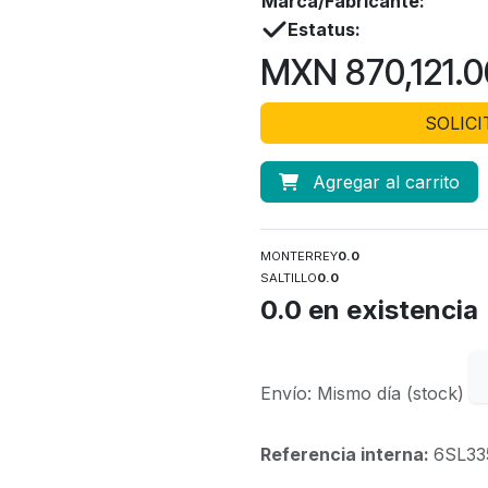
Marca/Fabricante:
Estatus:
MXN
870,121.
SOLIC
Agregar al carrito
MONTERREY
0.0
SALTILLO
0.0
0.0
en existencia
Envío: Mismo día (stock)
Referencia interna:
6SL33