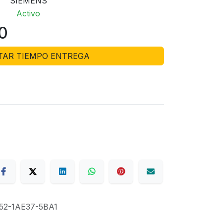
SIEMENS
Activo
00
ITAR TIEMPO ENTREGA
52-1AE37-5BA1