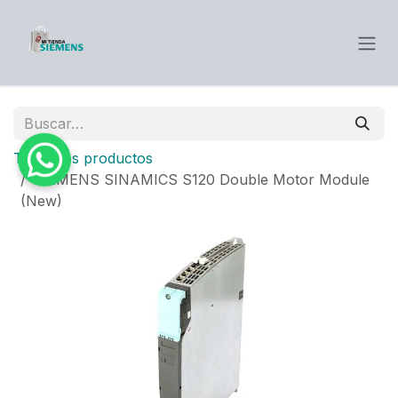
Ir al contenido
Todos los productos
SIEMENS SINAMICS S120 Double Motor Module
(New)