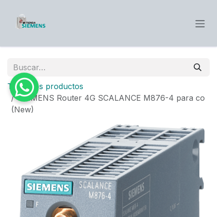
Ir al contenido
Todos los productos
SIEMENS Router 4G SCALANCE M876-4 para co
(New)