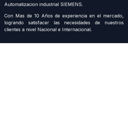
Automatizacion industrial SIEMENS.
Con Mas de 10 Años de experiencia en el mercado,
logrando satisfacer las necesidades de nuestros
clientes a nivel Nacional e Internacional.
Contáctenos
Contáctenos
siemens@grupomi.com.mx
+52 81 1228 7734
Derechos de autor G MONTERREY INDUSTRIAL