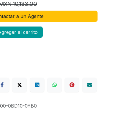
MXN
10,133.00
tactar a un Agente
gregar al carrito
00-0BD10-0YB0