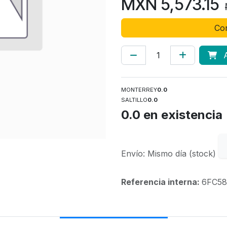
MXN
5,573.15
Con
A
MONTERREY
0.0
SALTILLO
0.0
0.0
en existencia
Envío: Mismo día (stock)
Referencia interna:
6FC58