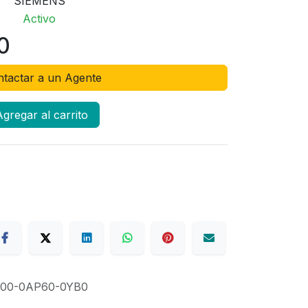
SIEMENS
Activo
0
tactar a un Agente
gregar al carrito
00-0AP60-0YB0