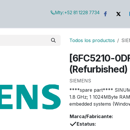
Mty:
+52 81 1228 7734
g
Todos los productos
SIE
[6FC5210-0D
(Refurbished)
SIEMENS
****spare part**** SINUME
1.8 GHz; 1 1024MByte RAM
embedded systems (Window
Marca/Fabricante:
Estatus: