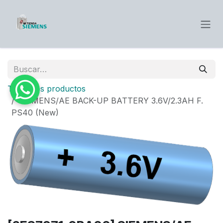
Ir al contenido
Todos los productos
SIEMENS/AE BACK-UP BATTERY 3.6V/2.3AH F.
PS40 (New)