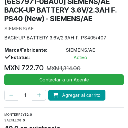
[6ES7971-0BA00] SIEMENS/AE
BACK-UP BATTERY 3.6V/2.3AH F.
PS40 (New) - SIEMENS/AE
SIEMENS/AE
BACK-UP BATTERY 3.6V/2.3AH F. PS405/407
Marca/Fabricante:
SIEMENS/AE
Estatus:
Activo
MXN
722.70
MXN
1,314.00
Contactar a un Agente
Agregar al carrito
MONTERREY
32.0
SALTILLO
8.0