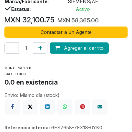
Marca/Fabricante:
SIEMENS/AE
Estatus:
Activo
MXN
32,100.75
MXN
58,365.00
Contactar a un Agente
Agregar al carrito
MONTERREY
0.0
SALTILLO
0.0
0.0
en existencia
Envío: Mismo día (stock)
Referencia interna:
6ES7658-7EX18-0YK0