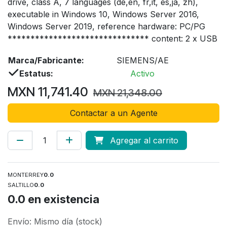
drive, class A, 7 languages (de,en, fr,it, es,ja, zh),
executable in Windows 10, Windows Server 2016,
Windows Server 2019, reference hardware: PC/PG
******************************* content: 2 x USB
Marca/Fabricante:
SIEMENS/AE
Estatus:
Activo
MXN
11,741.40
MXN
21,348.00
Contactar a un Agente
Agregar al carrito
MONTERREY
0.0
SALTILLO
0.0
0.0
en existencia
Envío: Mismo día (stock)