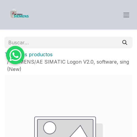
Ir al contenido
Todos los productos
SIEMENS/AE SIMATIC Logon V2.0, software, sing
(New)