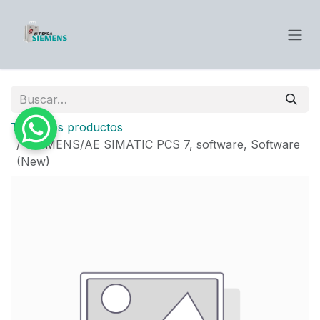
Ir al contenido
Todos los productos
SIEMENS/AE SIMATIC PCS 7, software, Software
(New)