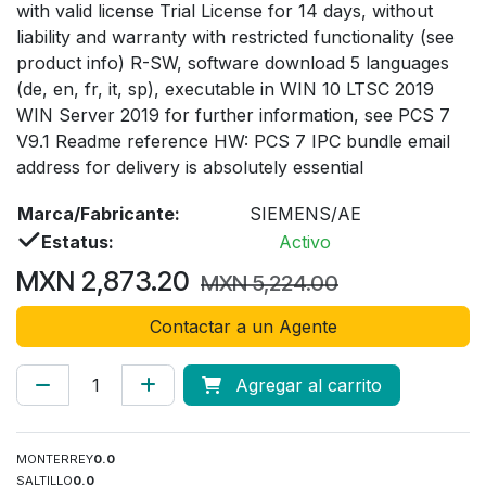
with valid license Trial License for 14 days, without
liability and warranty with restricted functionality (see
product info) R-SW, software download 5 languages
(de, en, fr, it, sp), executable in WIN 10 LTSC 2019
WIN Server 2019 for further information, see PCS 7
V9.1 Readme reference HW: PCS 7 IPC bundle email
address for delivery is absolutely essential
Marca/Fabricante:
SIEMENS/AE
Estatus:
Activo
MXN
2,873.20
MXN
5,224.00
Contactar a un Agente
Agregar al carrito
MONTERREY
0.0
SALTILLO
0.0