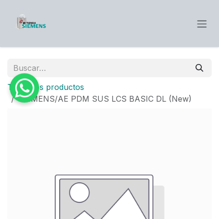
Ir al contenido
Todos los productos
SIEMENS/AE PDM SUS LCS BASIC DL (New)