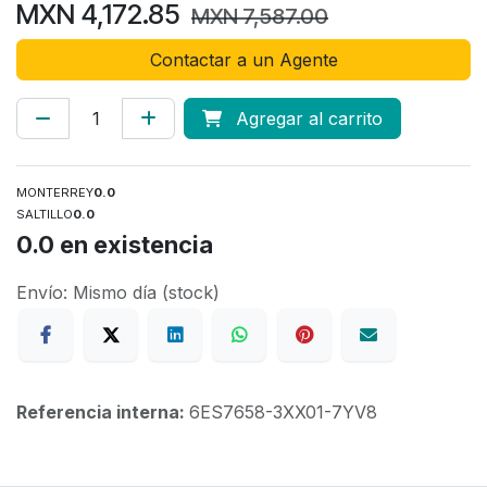
MXN
4,172.85
MXN
7,587.00
Contactar a un Agente
Agregar al carrito
MONTERREY
0.0
SALTILLO
0.0
0.0
en existencia
Envío: Mismo día (stock)
Referencia interna:
6ES7658-3XX01-7YV8