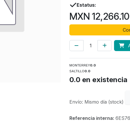
Estatus:
MXN
12,266.10
Con
A
MONTERREY
0.0
SALTILLO
0.0
0.0
en existencia
Envío: Mismo día (stock)
Referencia interna:
6ES76