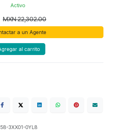
Activo
MXN
22,302.00
tactar a un Agente
gregar al carrito
58-3XX01-0YL8