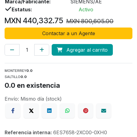
Marca/Fabricante:
SIEMENS/AE
Estatus:
Activo
MXN
440,332.75
MXN
800,605.00
Contactar a un Agente
Agregar al carrito
MONTERREY
0.0
SALTILLO
0.0
0.0
en existencia
Envío: Mismo día (stock)
Referencia interna:
6ES7658-2XC00-0XH0