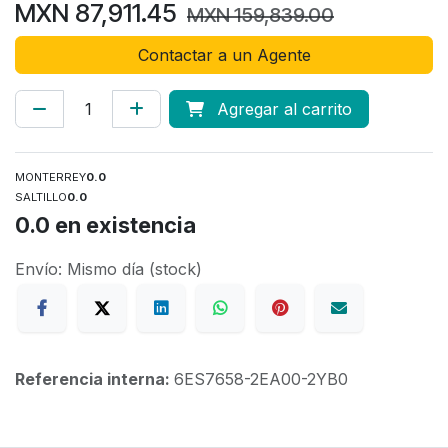
MXN
87,911.45
MXN
159,839.00
Contactar a un Agente
Agregar al carrito
MONTERREY
0.0
SALTILLO
0.0
0.0
en existencia
Envío: Mismo día (stock)
Referencia interna:
6ES7658-2EA00-2YB0