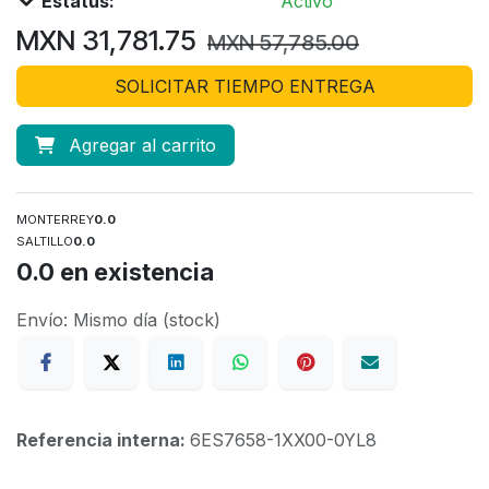
Estatus:
Activo
MXN
31,781.75
MXN
57,785.00
SOLICITAR TIEMPO ENTREGA
Agregar al carrito
MONTERREY
0.0
SALTILLO
0.0
0.0
en existencia
Envío: Mismo día (stock)
Referencia interna:
6ES7658-1XX00-0YL8