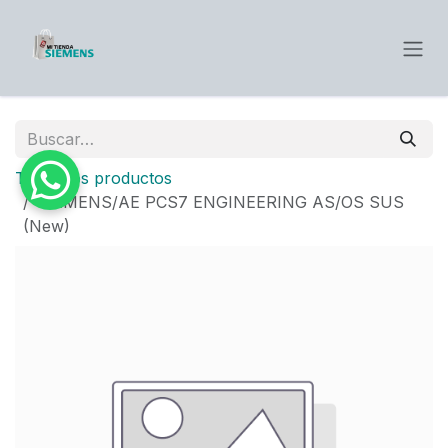
Ir al contenido
Todos los productos
SIEMENS/AE PCS7 ENGINEERING AS/OS SUS
(New)