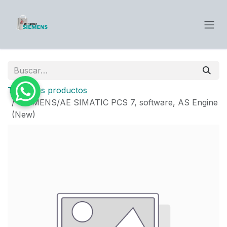
Ir al contenido
Todos los productos
SIEMENS/AE SIMATIC PCS 7, software, AS Engine
(New)