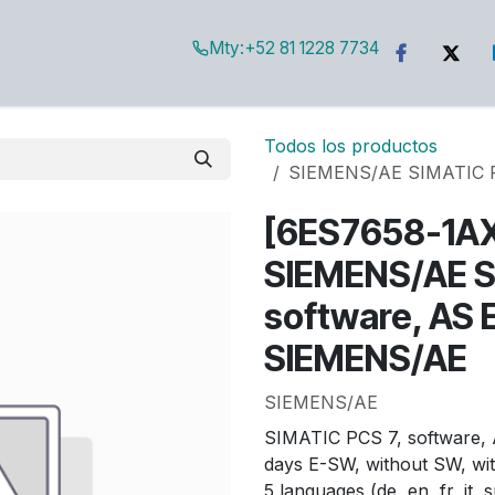
Mty:
+52 81 1228 7734
g
Todos los productos
SIEMENS/AE SIMATIC PC
[6ES7658-1A
SIEMENS/AE S
software, AS 
SIEMENS/AE
SIEMENS/AE
SIMATIC PCS 7, software, A
days E-SW, without SW, wit
5 languages (de, en, fr, it