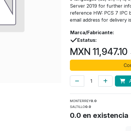
Server 2019 for further in
reference HW: PCS 7 IPC 
email address for delivery i
Marca/Fabricante:
Estatus:
MXN
11,947.10
Con
A
MONTERREY
0.0
SALTILLO
0.0
0.0
en existencia