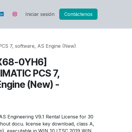
Iniciar sesión
Contáctenos
S 7, software, AS Engine (New)
X68-0YH6]
IMATIC PCS 7,
Engine (New) -
S Engineering V9.1 Rental License for 30
hout docu. license key download, class A,
, sp), executable in WIN 10 LTSC 2019 WIN