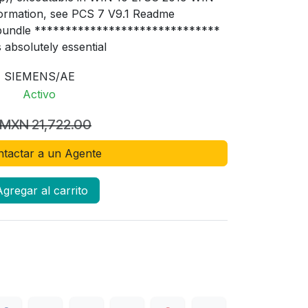
formation, see PCS 7 V9.1 Readme
bundle ******************************
s absolutely essential
SIEMENS/AE
Activo
MXN
21,722.00
tactar a un Agente
gregar al carrito