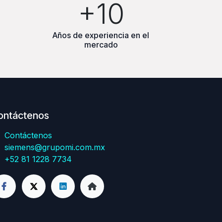
+10
Años de experiencia en el
mercado
ontáctenos
Contáctenos
siemens@grupomi.com.mx
+52 81 1228 7734