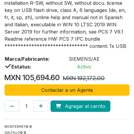
installation R-SW, without SW, without docu. license
key on USB flash drive, class A, 6 languages (de, en,
fr, it, sp, zh), online help and manual not in Spanish
and Italian, executable in WIN 10 LTSC 2019 WIN
Server 2019 for further information, see PCS 7 V9.1
Readme reference HW: PCS 7 IPC bundle
******************************* content: 1x USB
Marca/Fabricante:
SIEMENS/AE
Estatus:
Activo
MXN
105,694.60
MXN
192,172.00
Contactar a un Agente
Agregar al carrito
MONTERREY
0.0
SALTILLO
0.0