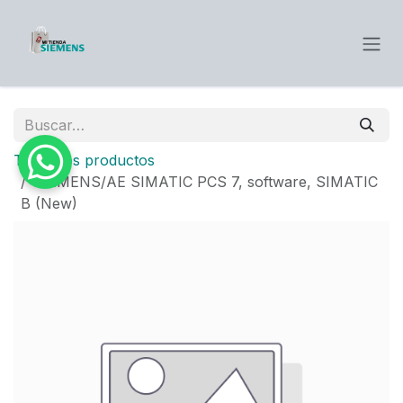
Ir al contenido
Todos los productos
SIEMENS/AE SIMATIC PCS 7, software, SIMATIC
B (New)