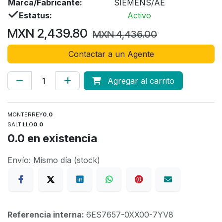
Marca/Fabricante:
SIEMENS/AE
Estatus:
Activo
MXN
2,439.80
MXN
4,436.00
Contactar a un Agente
Agregar al carrito
MONTERREY
0.0
SALTILLO
0.0
0.0
en existencia
Envío: Mismo día (stock)
Referencia interna:
6ES7657-0XX00-7YV8