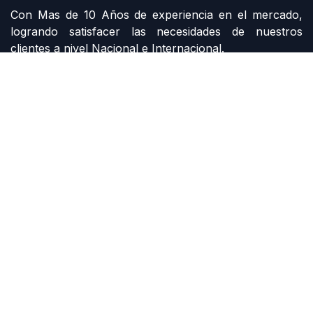
Con Mas de 10 Años de experiencia en el mercado,
logrando satisfacer las necesidades de nuestros
clientes a nivel Nacional e Internacional.
Contáctenos
Contáctenos
siemens@grupomi.com.mx
+52 81 1228 7734
Derechos de autor G MONTERREY INDUSTRIAL
Con la tecnología de
- El mejor
Comercio
electrónico de código abierto