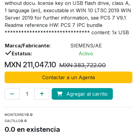
without docu. license key on USB flash drive, class A,
1 language (en), executable in WIN 10 LTSC 2019 WIN
Server 2019 for further information, see PCS 7 V9.1
Readme reference HW: PCS 7 IPC bundle
******************************* content: 1x USB
Marca/Fabricante:
SIEMENS/AE
Estatus:
Activo
MXN
211,047.10
MXN
383,722.00
Contactar a un Agente
Agregar al carrito
MONTERREY
0.0
SALTILLO
0.0
0.0
en existencia