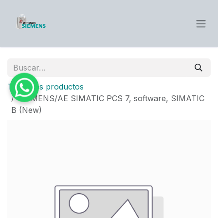
Ir al contenido
Todos los productos
SIEMENS/AE SIMATIC PCS 7, software, SIMATIC
B (New)