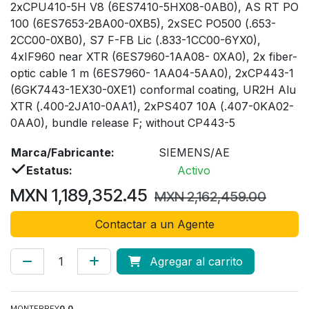
2xCPU410-5H V8 (6ES7410-5HX08-0AB0), AS RT PO
100 (6ES7653-2BA00-0XB5), 2xSEC PO500 (.653-
2CC00-0XB0), S7 F-FB Lic (.833-1CC00-6YX0),
4xIF960 near XTR (6ES7960-1AA08- 0XA0), 2x fiber-
optic cable 1 m (6ES7960- 1AA04-5AA0), 2xCP443-1
(6GK7443-1EX30-0XE1) conformal coating, UR2H Alu
XTR (.400-2JA10-0AA1), 2xPS407 10A (.407-0KA02-
0AA0), bundle release F; without CP443-5
Marca/Fabricante:
SIEMENS/AE
Estatus:
Activo
MXN
1,189,352.45
MXN
2,162,459.00
Contactar a un Agente
Agregar al carrito
MONTERREY
0.0