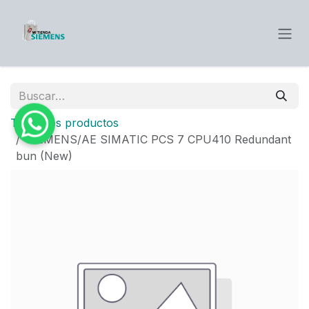
Ir al contenido
Todos los productos
SIEMENS/AE SIMATIC PCS 7 CPU410 Redundant
bun (New)