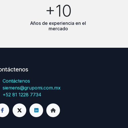
+10
Años de experiencia en el
mercado
ontáctenos
Contáctenos
siemens@grupomi.com.mx
+52 81 1228 7734