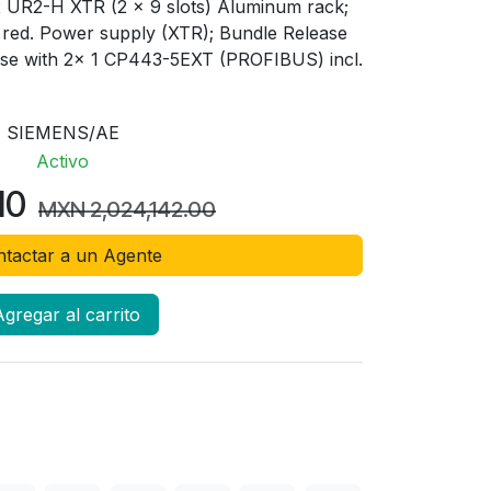
x UR2-H XTR (2 x 9 slots) Aluminum rack;
 red. Power supply (XTR); Bundle Release
ense with 2x 1 CP443-5EXT (PROFIBUS) incl.
SIEMENS/AE
Activo
10
MXN
2,024,142.00
tactar a un Agente
gregar al carrito