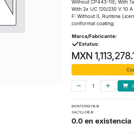
Without CP443-1IE; With 1
With 2x UC 120/230 V 10 A
F: Without IL Runtime Lic
conformal coating;
Marca/Fabricante:
Estatus:
MXN
1,113,278.
Con
A
MONTERREY
0.0
SALTILLO
0.0
0.0
en existencia