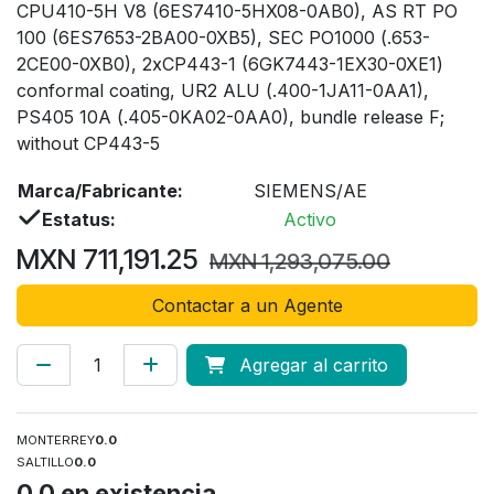
CPU410-5H V8 (6ES7410-5HX08-0AB0), AS RT PO
100 (6ES7653-2BA00-0XB5), SEC PO1000 (.653-
2CE00-0XB0), 2xCP443-1 (6GK7443-1EX30-0XE1)
conformal coating, UR2 ALU (.400-1JA11-0AA1),
PS405 10A (.405-0KA02-0AA0), bundle release F;
without CP443-5
Marca/Fabricante:
SIEMENS/AE
Estatus:
Activo
MXN
711,191.25
MXN
1,293,075.00
Contactar a un Agente
Agregar al carrito
MONTERREY
0.0
SALTILLO
0.0
0.0
en existencia