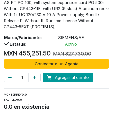
AS RT PO 100; with system expansion card PO 500;
Without CP443-1IE; with UR2 (9 slots) Aluminum rack;
With 1x UC 120/230 V 10 A Power supply; Bundle
Release F: Without IL Runtime License Without
CP443-5EXT (PROFIBUS);
Marca/Fabricante:
SIEMENS/AE
Estatus:
Activo
MXN
455,251.50
MXN
827,730.00
Contactar a un Agente
Agregar al carrito
MONTERREY
0.0
SALTILLO
0.0
0.0
en existencia