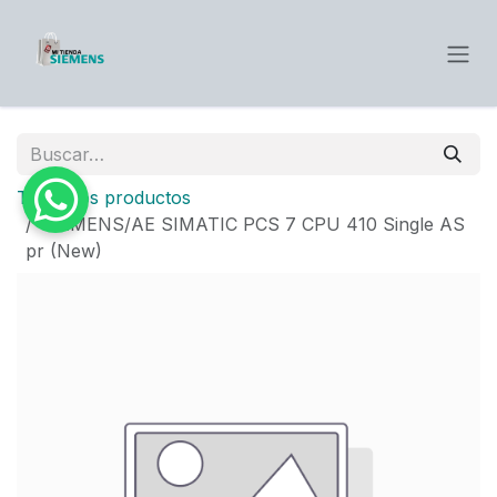
Ir al contenido
Todos los productos
SIEMENS/AE SIMATIC PCS 7 CPU 410 Single AS
pr (New)