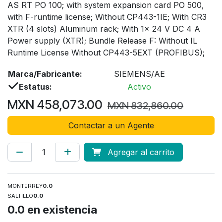
AS RT PO 100; with system expansion card PO 500,
with F-runtime license; Without CP443-1IE; With CR3
XTR (4 slots) Aluminum rack; With 1x 24 V DC 4 A
Power supply (XTR); Bundle Release F: Without IL
Runtime License Without CP443-5EXT (PROFIBUS);
Marca/Fabricante:
SIEMENS/AE
Estatus:
Activo
MXN
458,073.00
MXN
832,860.00
Contactar a un Agente
Agregar al carrito
MONTERREY
0.0
SALTILLO
0.0
0.0
en existencia