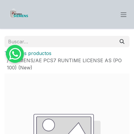
Ir al contenido
Todos los productos
SIEMENS/AE PCS7 RUNTIME LICENSE AS (PO
100) (New)