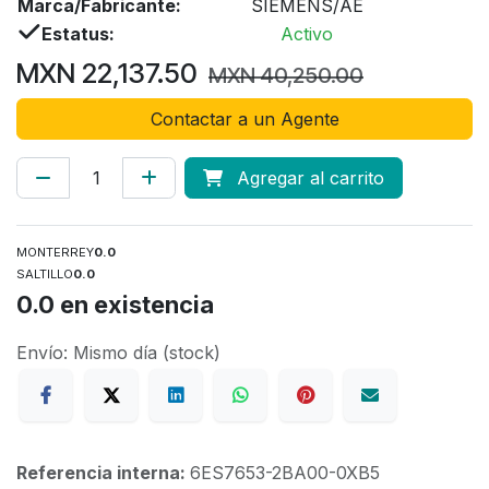
Marca/Fabricante:
SIEMENS/AE
Estatus:
Activo
MXN
22,137.50
MXN
40,250.00
Contactar a un Agente
Agregar al carrito
MONTERREY
0.0
SALTILLO
0.0
0.0
en existencia
Envío: Mismo día (stock)
Referencia interna:
6ES7653-2BA00-0XB5