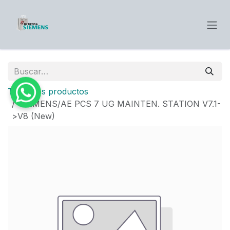
Ir al contenido
Todos los productos
SIEMENS/AE PCS 7 UG MAINTEN. STATION V7.1-
>V8 (New)