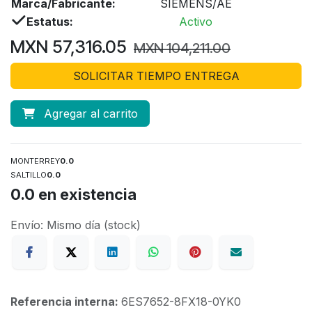
Marca/Fabricante:
SIEMENS/AE
Estatus:
Activo
MXN
57,316.05
MXN
104,211.00
SOLICITAR TIEMPO ENTREGA
Agregar al carrito
MONTERREY
0.0
SALTILLO
0.0
0.0
en existencia
Envío: Mismo día (stock)
Referencia interna:
6ES7652-8FX18-0YK0