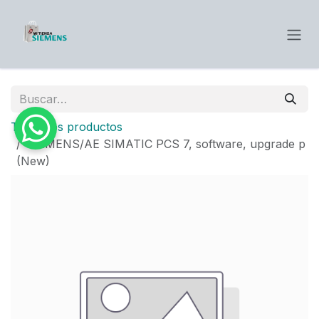
Ir al contenido
Todos los productos
SIEMENS/AE SIMATIC PCS 7, software, upgrade p
(New)