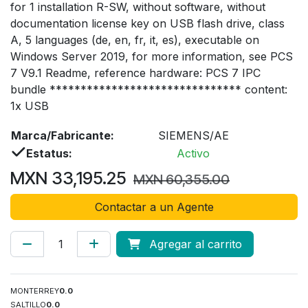
for 1 installation R-SW, without software, without
documentation license key on USB flash drive, class
A, 5 languages (de, en, fr, it, es), executable on
Windows Server 2019, for more information, see PCS
7 V9.1 Readme, reference hardware: PCS 7 IPC
bundle ******************************* content:
1x USB
Marca/Fabricante:
SIEMENS/AE
Estatus:
Activo
MXN
33,195.25
MXN
60,355.00
Contactar a un Agente
Agregar al carrito
MONTERREY
0.0
SALTILLO
0.0