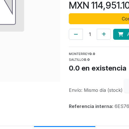
MXN
114,951.1
Con
A
MONTERREY
0.0
SALTILLO
0.0
0.0
en existencia
Envío: Mismo día (stock)
Referencia interna:
6ES76