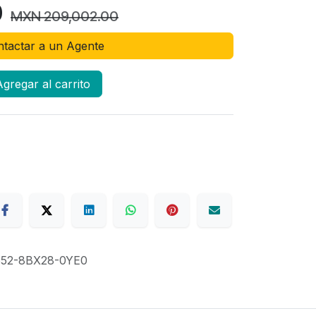
0
MXN
209,002.00
tactar a un Agente
gregar al carrito
52-8BX28-0YE0