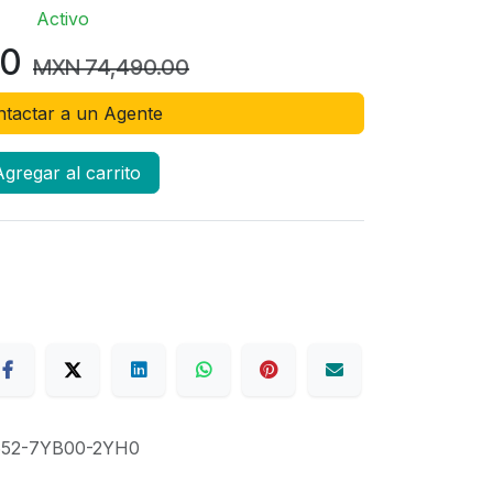
Activo
50
MXN
74,490.00
tactar a un Agente
gregar al carrito
52-7YB00-2YH0