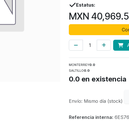
Estatus:
MXN
40,969.
Con
A
MONTERREY
0.0
SALTILLO
0.0
0.0
en existencia
Envío: Mismo día (stock)
Referencia interna:
6ES76