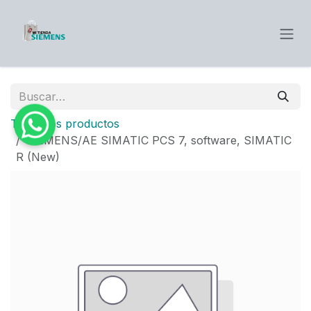
Ir al contenido
Todos los productos
SIEMENS/AE SIMATIC PCS 7, software, SIMATIC
R (New)