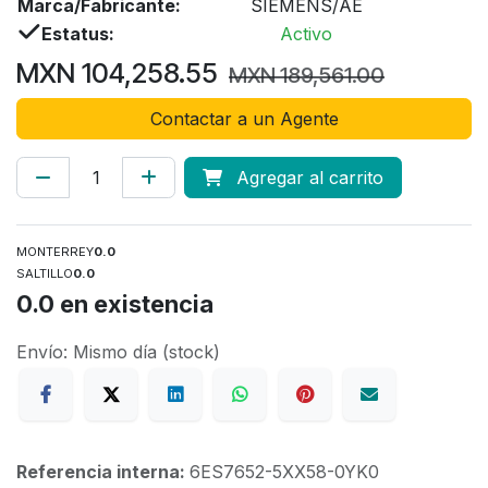
Marca/Fabricante:
SIEMENS/AE
Estatus:
Activo
MXN
104,258.55
MXN
189,561.00
Contactar a un Agente
Agregar al carrito
MONTERREY
0.0
SALTILLO
0.0
0.0
en existencia
Envío: Mismo día (stock)
Referencia interna:
6ES7652-5XX58-0YK0