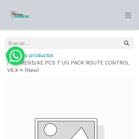
Ir al contenido
Todos los productos
SIEMENS/AE PCS 7 UG PACK ROUTE CONTROL
V8.X-> (New)