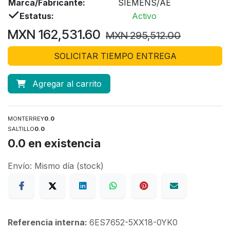
Marca/Fabricante:
SIEMENS/AE
Estatus:
Activo
MXN
162,531.60
MXN
295,512.00
SOLICITAR TIEMPO ENTREGA
Agregar al carrito
MONTERREY
0.0
SALTILLO
0.0
0.0
en existencia
Envío: Mismo día (stock)
Referencia interna:
6ES7652-5XX18-0YK0