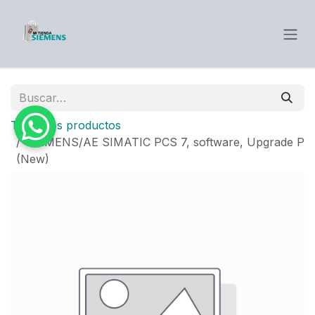
Ir al contenido
Todos los productos
SIEMENS/AE SIMATIC PCS 7, software, Upgrade P
(New)