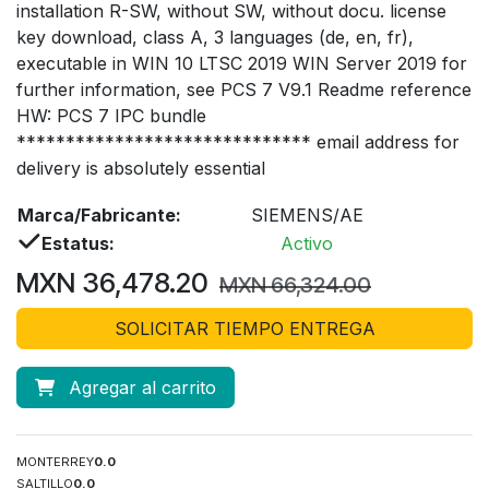
installation R-SW, without SW, without docu. license
key download, class A, 3 languages (de, en, fr),
executable in WIN 10 LTSC 2019 WIN Server 2019 for
further information, see PCS 7 V9.1 Readme reference
HW: PCS 7 IPC bundle
****************************** email address for
delivery is absolutely essential
Marca/Fabricante:
SIEMENS/AE
Estatus:
Activo
MXN
36,478.20
MXN
66,324.00
SOLICITAR TIEMPO ENTREGA
Agregar al carrito
MONTERREY
0.0
SALTILLO
0.0