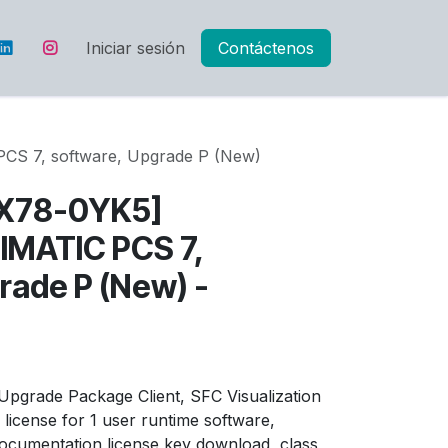
Iniciar sesión
Contáctenos
S 7, software, Upgrade P (New)
X78-0YK5]
IMATIC PCS 7,
rade P (New) -
pgrade Package Client, SFC Visualization
 license for 1 user runtime software,
documentation license key download, class