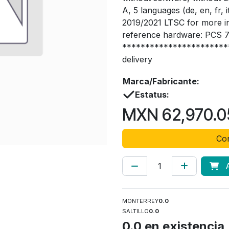
A, 5 languages (de, en, fr, 
2019/2021 LTSC for more i
reference hardware: PCS 7
*************************
delivery
Marca/Fabricante:
Estatus:
MXN
62,970.0
Con
A
MONTERREY
0.0
SALTILLO
0.0
0.0
en existencia