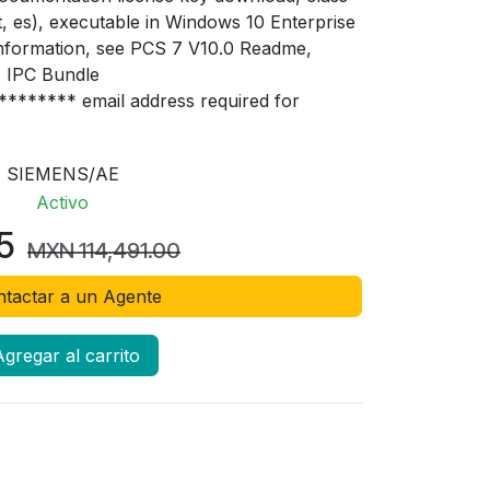
it, es), executable in Windows 10 Enterprise
nformation, see PCS 7 V10.0 Readme,
 IPC Bundle
****** email address required for
SIEMENS/AE
Activo
5
MXN
114,491.00
tactar a un Agente
gregar al carrito