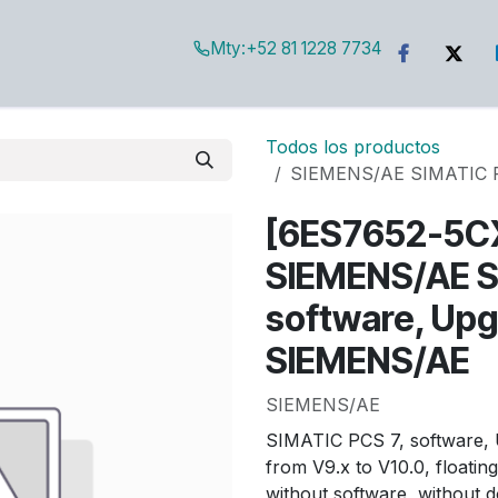
Mty:
+52 81 1228 7734
g
Todos los productos
SIEMENS/AE SIMATIC PC
[6ES7652-5C
SIEMENS/AE S
software, Upg
SIEMENS/AE
SIEMENS/AE
SIMATIC PCS 7, software, U
from V9.x to V10.0, floating
without software, without 