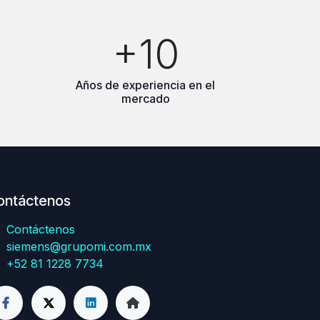
+10
Años de experiencia en el
mercado
ontáctenos
Contáctenos
siemens@grupomi.com.mx
+52 81 1228 7734