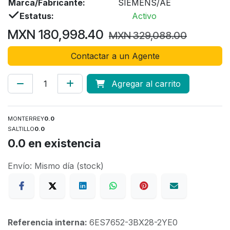
Marca/Fabricante:
SIEMENS/AE
Estatus:
Activo
MXN
180,998.40
MXN
329,088.00
Contactar a un Agente
Agregar al carrito
MONTERREY
0.0
SALTILLO
0.0
0.0
en existencia
Envío: Mismo día (stock)
Referencia interna:
6ES7652-3BX28-2YE0