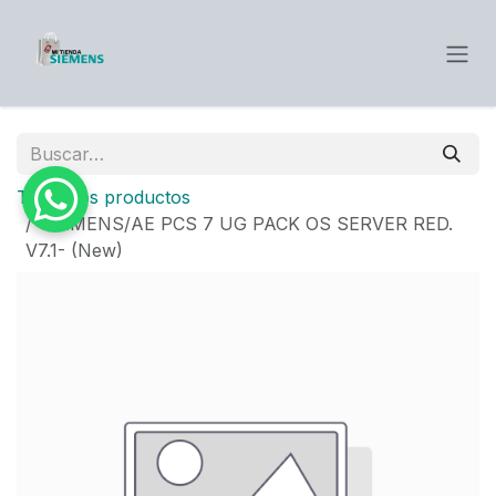
Ir al contenido
Todos los productos
SIEMENS/AE PCS 7 UG PACK OS SERVER RED.
V7.1- (New)