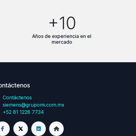
+10
Años de experiencia en el
mercado
ontáctenos
Contáctenos
siemens@grupomi.com.mx
+52 81 1228 7734