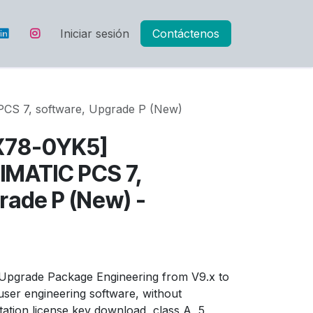
Iniciar sesión
Contáctenos
S 7, software, Upgrade P (New)
X78-0YK5]
IMATIC PCS 7,
rade P (New) -
Upgrade Package Engineering from V9.x to
 user engineering software, without
ation license key download, class A, 5