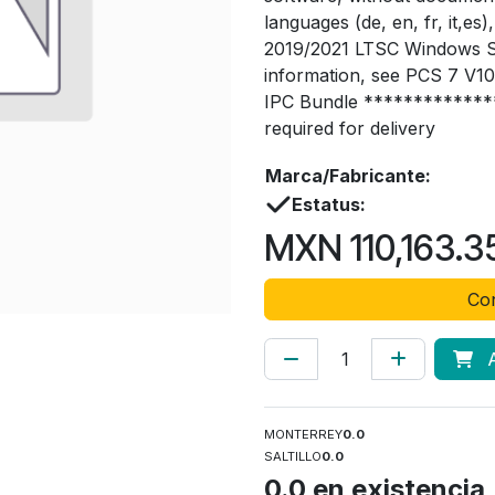
languages (de, en, fr, it,e
2019/2021 LTSC Windows Se
information, see PCS 7 V1
IPC Bundle *************
required for delivery
Marca/Fabricante:
Estatus:
MXN
110,163.3
Con
A
MONTERREY
0.0
SALTILLO
0.0
0.0
en existencia