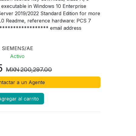
s), executable in Windows 10 Enterprise
rver 2019/2022 Standard Edition for more
0.0 Readme, reference hardware: PCS 7
****************** email address
SIEMENS/AE
Activo
5
MXN
200,297.00
tactar a un Agente
gregar al carrito