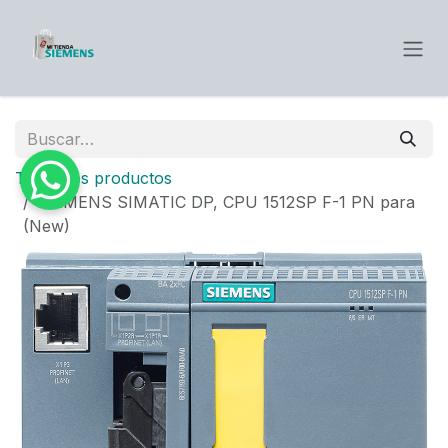
Ir al contenido
Todos los productos
SIEMENS SIMATIC DP, CPU 1512SP F-1 PN para
(New)