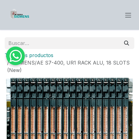
Ir al contenido
Todos los productos
SIEMENS/AE S7-400, UR1 RACK ALU, 18 SLOTS
(New)