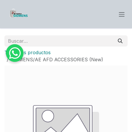
Ir al contenido
Todos los productos
SIEMENS/AE AFD ACCESSORIES (New)