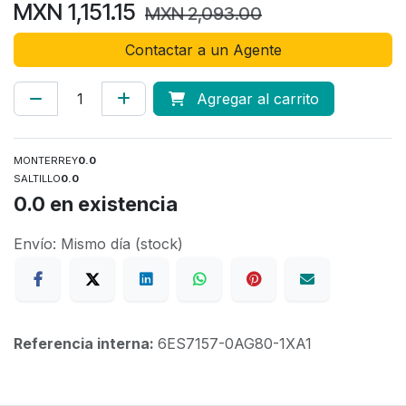
MXN
1,151.15
MXN
2,093.00
Contactar a un Agente
Agregar al carrito
MONTERREY
0.0
SALTILLO
0.0
0.0
en existencia
Envío: Mismo día (stock)
Referencia interna:
6ES7157-0AG80-1XA1