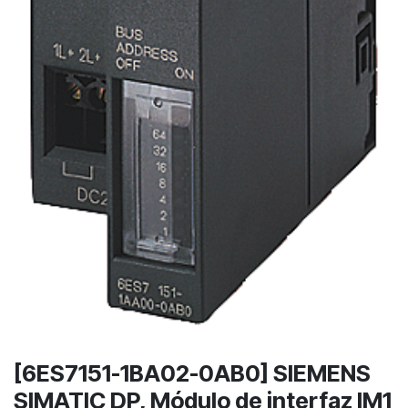
[6ES7151-1BA02-0AB0] SIEMENS
SIMATIC DP, Módulo de interfaz IM1