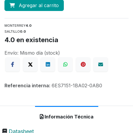
Agregar al carrito
MONTERREY
4.0
SALTILLO
0.0
4.0
en existencia
Envío: Mismo día (stock)
Referencia interna:
6ES7151-1BA02-0AB0
Información Técnica
Datasheet