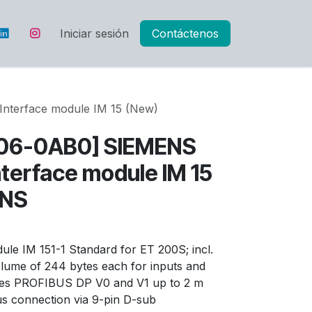
Iniciar sesión
Contáctenos
nterface module IM 15 (New)
A06-0AB0] SIEMENS
nterface module IM 15
ENS
le IM 151-1 Standard for ET 200S; incl.
lume of 244 bytes each for inputs and
les PROFIBUS DP V0 and V1 up to 2 m
s connection via 9-pin D-sub