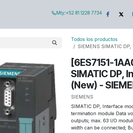
Mty:
+52 81 1228 7734
g
Todos los productos
SIEMENS SIMATIC DP, I
[6ES7151-1A
SIMATIC DP, I
(New) - SIEM
SIEMENS
SIMATIC DP, Interface modu
termination module Data vo
outputs; max. 63 I/O modu
width can be connected; Bu