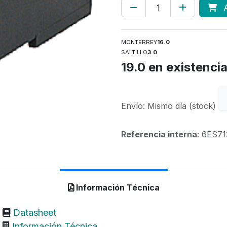
A
MONTERREY
16.0
SALTILLO
3.0
19.0
en existenci
Envío: Mismo día (stock)
Referencia interna:
6ES71
Información Técnica
Datasheet
Información Técnica