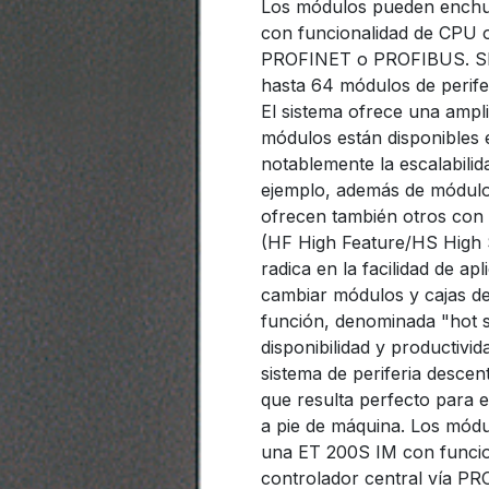
Los módulos pueden enchu
con funcionalidad de CPU o
PROFINET o PROFIBUS. SI
hasta 64 módulos de perife
El sistema ofrece una amp
módulos están disponibles e
notablemente la escalabilid
ejemplo, además de módulos
ofrecen también otros con 
(HF High Feature/HS High S
radica en la facilidad de apli
cambiar módulos y cajas de
función, denominada "hot 
disponibilidad y productiv
sistema de periferia descen
que resulta perfecto para e
a pie de máquina. Los mód
una ET 200S IM con funcio
controlador central vía 