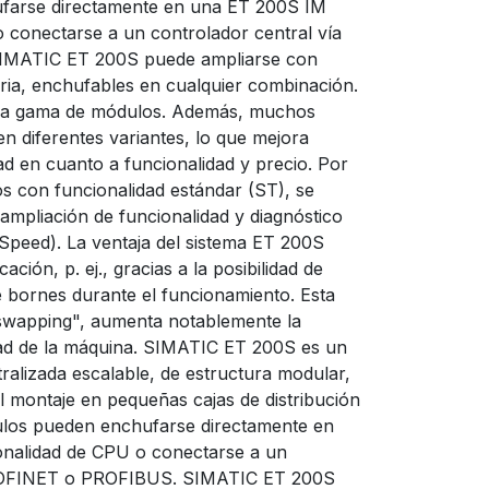
farse directamente en una ET 200S IM
 conectarse a un controlador central vía
MATIC ET 200S puede ampliarse con
ria, enchufables en cualquier combinación.
lia gama de módulos. Además, muchos
n diferentes variantes, lo que mejora
ad en cuanto a funcionalidad y precio. Por
 con funcionalidad estándar (ST), se
ampliación de funcionalidad y diagnóstico
peed). La ventaja del sistema ET 200S
cación, p. ej., gracias a la posibilidad de
 bornes durante el funcionamiento. Esta
swapping", aumenta notablemente la
idad de la máquina. SIMATIC ET 200S es un
tralizada escalable, de estructura modular,
l montaje en pequeñas cajas de distribución
ulos pueden enchufarse directamente en
nalidad de CPU o conectarse a un
PROFINET o PROFIBUS. SIMATIC ET 200S