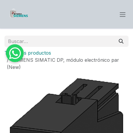
Ir al contenido
Todos los productos
SIEMENS SIMATIC DP, módulo electrónico par
(New)