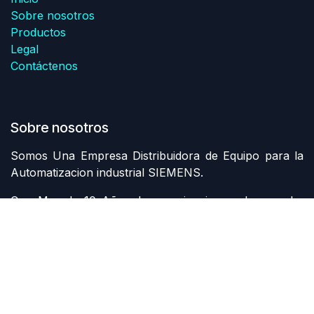
Sobre nosotros
Productos
Legal
Contáctenos
Sobre nosotros
Somos Una Empresa Distribuidora de Equipo para la
Automatizacion industrial SIEMENS.
Con Mas de 10 Años de experiencia en el mercado,
logrando satisfacer las necesidades de nuestros
clientes a nivel Nacional e Internacional.
Contáctenos