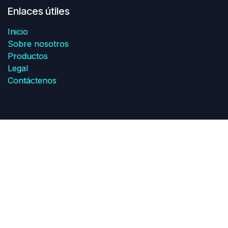
Enlaces útiles
Inicio
Sobre nosotros
Productos
Legal
Contáctenos
Sobre nosotros
Somos Una Empresa Distribuidora de Equipo para la
Automatizacion industrial SIEMENS.
Con Mas de 10 Años de experiencia en el mercado,
logrando satisfacer las necesidades de nuestros
clientes a nivel Nacional e Internacional.