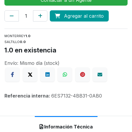
Contactar a un Agente
Agregar al carrito
MONTERREY
1.0
SALTILLO
0.0
1.0
en existencia
Envío: Mismo día (stock)
Referencia interna:
6ES7132-4BB31-0AB0
Información Técnica